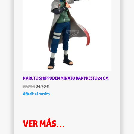
NARUTO SHIPPUDEN MINATO BANPRESTO 24 CM
El
El
39,90
€
34,90
€
precio
precio
Añadir al carrito
original
actual
era:
es:
39,90 €.
34,90 €.
VER MÁS…