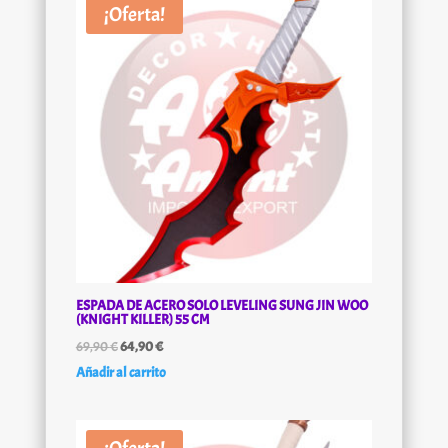
¡Oferta!
ESPADA DE ACERO SOLO LEVELING SUNG JIN WOO
(KNIGHT KILLER) 55 CM
El
El
69,90
€
64,90
€
precio
precio
Añadir al carrito
original
actual
era:
es: