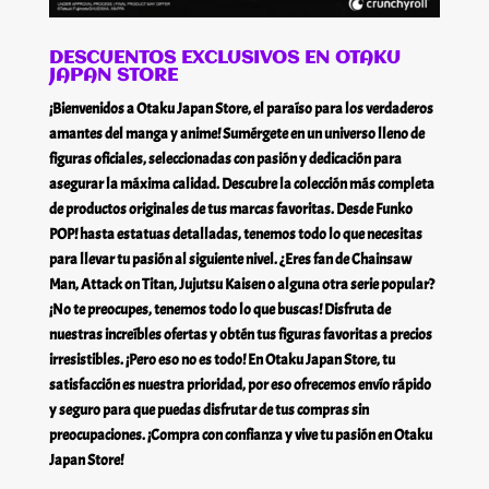
DESCUENTOS EXCLUSIVOS EN OTAKU
JAPAN STORE
¡Bienvenidos a Otaku Japan Store, el paraíso para los verdaderos
amantes del manga y anime! Sumérgete en un universo lleno de
figuras oficiales, seleccionadas con pasión y dedicación para
asegurar la máxima calidad. Descubre la colección más completa
de productos originales de tus marcas favoritas. Desde Funko
POP! hasta estatuas detalladas, tenemos todo lo que necesitas
para llevar tu pasión al siguiente nivel. ¿Eres fan de Chainsaw
Man, Attack on Titan, Jujutsu Kaisen o alguna otra serie popular?
¡No te preocupes, tenemos todo lo que buscas! Disfruta de
nuestras increíbles ofertas y obtén tus figuras favoritas a precios
irresistibles. ¡Pero eso no es todo! En Otaku Japan Store, tu
satisfacción es nuestra prioridad, por eso ofrecemos envío rápido
y seguro para que puedas disfrutar de tus compras sin
preocupaciones. ¡Compra con confianza y vive tu pasión en Otaku
Japan Store!